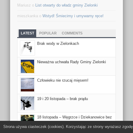
Mariusz
o
List otwarty do władz gminy Zielonki
mieszkanka
o
Wstyd! Śmiecimy i umywamy ręce!
LATEST
POPULAR
COMMENTS
Brak wody w Zielonkach
Nieważna uchwała Rady Gminy Zielonki
Człowieku nie rzucaj mięsem!
19 i 20 listopada – brak prądu
18 listopada – Węgrzce i Dziekanowice bez
wody
Strona używa ciasteczek (cookies). Korzystając ze strony wyrażasz zgodę