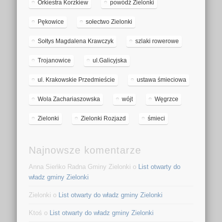
Orkiestra Korzkiew
powódź Zielonki
Pękowice
sołectwo Zielonki
Sołtys Magdalena Krawczyk
szlaki rowerowe
Trojanowice
ul.Galicyjska
ul. Krakowskie Przedmieście
ustawa śmieciowa
Wola Zachariaszowska
wójt
Węgrzce
Zielonki
Zielonki Rozjazd
śmieci
Najnowsze komentarze
Anna Sieńko Radna Gminy Zielonki
o
List otwarty do
władz gminy Zielonki
Zielonki
o
List otwarty do władz gminy Zielonki
Ktoś
o
List otwarty do władz gminy Zielonki